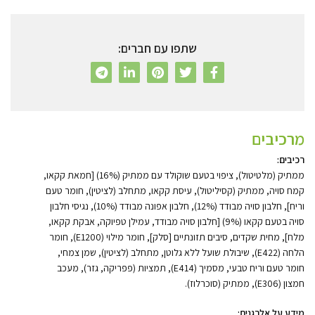
שתפו עם חברים:
מרכיבים
רכיבים:
ממתיק (מלטיטול), ציפוי בטעם שוקולד עם ממתיק (16%) [חמאת קקאו,
קמח סויה, ממתיק (קסיליטול), עיסת קקאו, מתחלב (לציטין), חומר טעם
וריח], חלבון סויה מבודד (12%), חלבון אפונה מבודד (10%), נגיסי חלבון
סויה בטעם קקאו (9%) [חלבון סויה מבודד, עמילן טפיוקה, אבקת קקאו,
מלח], מחית שקדים, סיבים תזונתיים [סלק], חומר מילוי (E1200), חומר
הלחה (E422), שיבולת שועל ללא גלוטן, מתחלב (לציטין), שמן צמחי,
חומר טעם וריח טבעי, מסמיך (E414), תמציות (פפריקה, גזר), מעכב
חמצון (E306), ממתיק (סוכרלוז).
מידע על אלרגנים
: