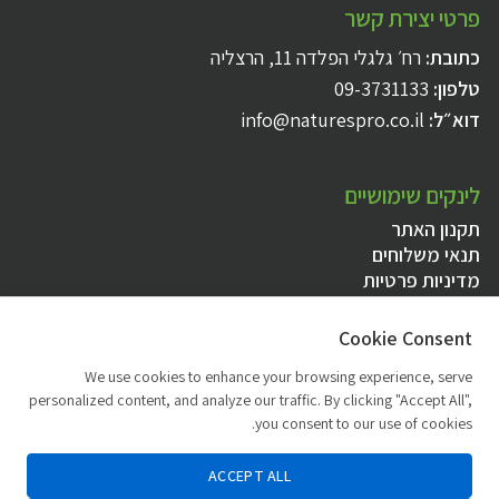
פרטי יצירת קשר
כתובת:
רח׳ גלגלי הפלדה 11, הרצליה
טלפון:
09-3731133
דוא״ל:
info@naturespro.co.il
לינקים שימושיים
תקנון האתר
תנאי משלוחים
מדיניות פרטיות
הצהרת נגישות
Cookie Consent
יצירת קשר ושעות פעילות
We use cookies to enhance your browsing experience, serve
personalized content, and analyze our traffic. By clicking "Accept All",
טלפון להזמנות:
1-800-07-11-33
you consent to our use of cookies.
שעות פעילות:
א׳ – ה׳ 09:00-16:00
אנו משתמשים בקובצי Cookie וטכנולוגיות דומות לצורך תפעול האתר, שיפור חוויית
המשתמש, ניתוח נתוני שימוש והתאמת פרסומות. באפשרותך לעיין בפרטים נוספים
ACCEPT ALL
בעמוד
מדיניות הפרטיות
בלחיצה על "מאשר" הינך מסכים לשימוש בקובצי Cookie