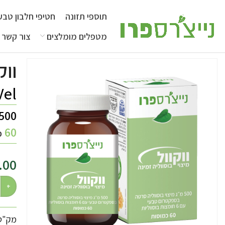
תוספי תזונה
חטיפי חלבון טבעו
מטפלים מומלצים
צור קשר
ווק
el
500
60
כ
.00
מק"ט: 5