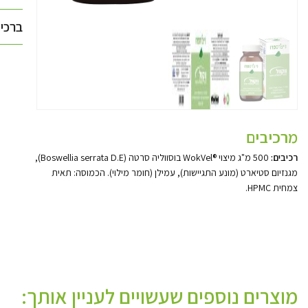
ברכישה מעל 50
מרכיבים
רכיבים
:
500
מ
"
ג מיצוי
®WokVel
בוסווליה סרטה
(Boswellia serrata D.E),
מגנזיום סטיארט
(
מונע התגיישות
),
עמילן
(
חומר מילוי
).
הכמוסה
:
תאית
צמחית
HPMC.
מוצרים נוספים שעשויים לעניין אותך: