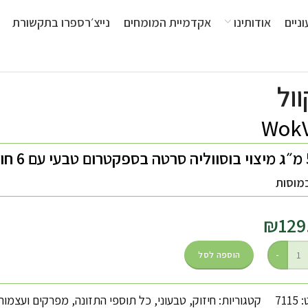
ניים
אודותינו
אקדמיית המומחים
נייצ׳רספרו בתקשורת
וול
WokV
מ״ג מיצוי בוסווליה סרטה בספקטרום טבעי עם
6
חו
מוסות
₪
129
הוספה לסל
711
קטגוריות:
חיזוק
,
טבעוני
,
כל תוספי התזונה
,
מפרקים ועצמות