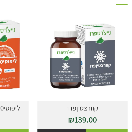
קוורצטיןפרו
ליפוסי500™ בשחרור מושהה
₪
139.00