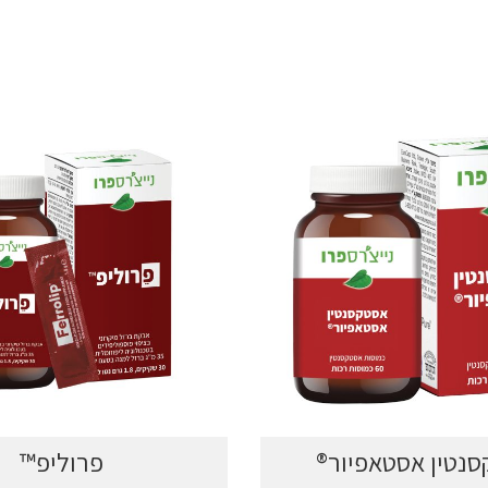
נטין אסטאפיור®
פרוליפ™