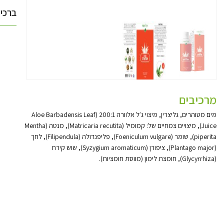
ברכישה מעל 50
מרכיבים
מים מטוהרים, גליצרין, מיצוי ג׳ל אלוורה 200:1 (Aloe Barbadensis Leaf
Juice), מיצויים צמחיים של: קמומיל (Matricaria recutita), מנטה (Mentha
piperita), שומר (Foeniculum vulgare), פליפנדולה (Filipendula), לחך
(Plantago major), ציפורן (Syzygium aromaticum), שוש קירח
(Glycyrrhiza), חומצת לימון (מווסת חומציות).