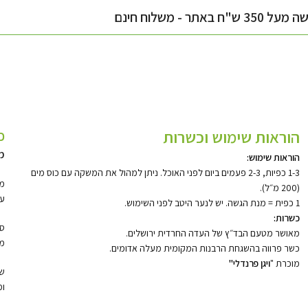
3 ש"ח באתר - משלוח חינם
הוראות שימוש וכשרות
כ
מ
הוראות שימוש:
1-3 כפיות, 2-3 פעמים ביום לפני האוכל. ניתן למהול את המשקה עם כוס מים
מש
(200 מ״ל).
עם
1 כפית = מנת הגשה. יש לנער היטב לפני השימוש.
כשרות:
סג
מאושר מטעם הבד״ץ של העדה החרדית ירושלים.
מי
כשר פרווה בהשגחת הרבנות המקומית מעלה אדומים.
מוכרת "
ויגן פרנדלי"
שי
ומ