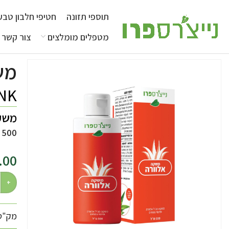
תוספי תזונה
חטיפי חלבון טבעו
מטפלים מומלצים
צור קשר
מש
INK
משקה
500 מ״ל |
.00
מק"ט: 3