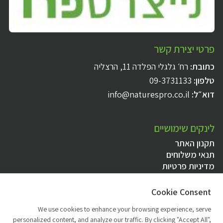
פרטי יצירת קשר
כתובת:
רח׳ גלגלי הפלדה 11, הרצליה
טלפון:
09-3731133
דוא״ל:
info@naturespro.co.il
לינקים שימושיים
תקנון האתר
תנאי משלוחים
מדיניות פרטיות
הצהרת נגישות
Cookie Consent
יצירת קשר ושעות פעילות
We use cookies to enhance your browsing experience, serve
personalized content, and analyze our traffic. By clicking "Accept All",