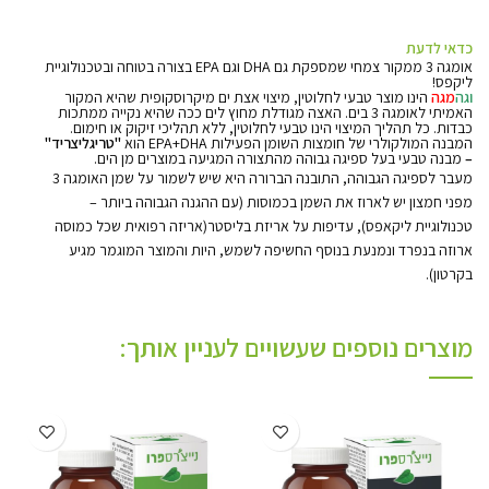
כדאי לדעת
אומגה 3 ממקור צמחי שמספקת גם DHA וגם EPA בצורה בטוחה ובטכנולוגיית
ליקפס!
וגה
מגה
הינו מוצר טבעי לחלוטין, מיצוי אצת ים מיקרוסקופית שהיא המקור
האמיתי לאומגה 3 בים. האצה מגודלת מחוץ לים ככה שהיא נקייה ממתכות
כבדות. כל תהליך המיצוי הינו טבעי לחלוטין, ללא תהליכי זיקוק או חימום.
המבנה המולקולרי של חומצות השומן הפעילות EPA+DHA הוא
"טריגליצריד"
–
מבנה טבעי בעל ספיגה גבוהה מהתצורה המגיעה במוצרים מן הים.
מעבר לספיגה הגבוהה, התובנה הברורה היא שיש לשמור על שמן האומגה 3
מפני חמצון יש לארוז את השמן בכמוסות (עם ההגנה הגבוהה ביותר –
טכנולוגיית ליקאפס), עדיפות על אריזת בליסטר(אריזה רפואית שכל כמוסה
ארוזה בנפרד ונמנעת בנוסף החשיפה לשמש, היות והמוצר המוגמר מגיע
בקרטון).
מוצרים נוספים שעשויים לעניין אותך: