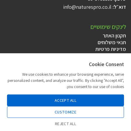
דוא״ל:
info@naturespro.co.il
לינקים שימושיים
תקנון האתר
תנאי משלוחים
מדיניות פרטיות
הצהרת נגישות
Cookie Consent
יצירת קשר ושעות פעילות
We use cookies to enhance your browsing experience, serve
personalized content, and analyze our traffic. By clicking "Accept All",
טלפון להזמנות:
1-800-07-11-33
you consent to our use of cookies.
שעות פעילות:
א׳ – ה׳ 09:00-16:00
אנו משתמשים בקובצי Cookie וטכנולוגיות דומות לצורך תפעול האתר, שיפור חוויית
המשתמש, ניתוח נתוני שימוש והתאמת פרסומות. באפשרותך לעיין בפרטים נוספים
ACCEPT ALL
בעמוד
מדיניות הפרטיות
בלחיצה על "מאשר" הינך מסכים לשימוש בקובצי Cookie
בהתאם למדיניות.
CUSTOMIZE
מאשר
REJECT ALL