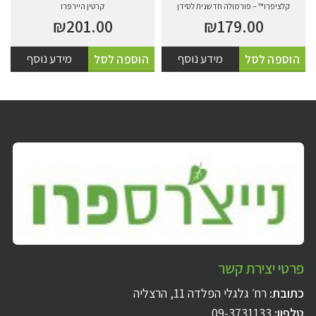
קלציפרו™ – פורמולה חדשנית לסידן
קרטין היירפרו
₪
201.00
₪
179.00
מידע נוסף
מידע נוסף
הוספה לסל
הוספה לסל
פרטי יצירת קשר
כתובת:
רח׳ גלגלי הפלדה 11, הרצליה
טלפון:
09-3731133